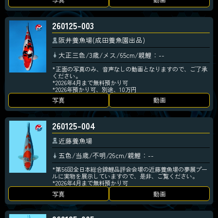
260125-003
阪井養魚場(成田養魚園出品)
大正三色/3歳/メス/65cm/親鯉：--
*正面の写真のみ、音声なしの動画となりますので、ご了承
ください。
*2026年4月まで無料預かり可
*2026年預かり可、別途、10万円
写真
動画
260125-004
近藤養魚場
五色/当歳/不明/26cm/親鯉：--
*第56回全日本総合錦鯉品評会会場の近藤養魚場の夢展プー
ルに実物を展示していますので、是非、ご覧ください。
*2026年4月まで無料預かり可
写真
動画