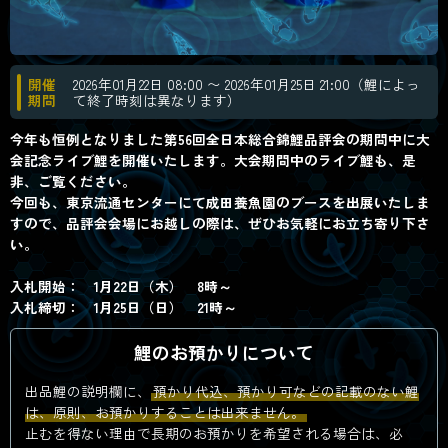
開催
2026年01月22日 08:00 〜 2026年01月25日 21:00（鯉によっ
期間
て終了時刻は異なります）
今年も恒例となりました第56回全日本総合錦鯉品評会の期間中に大
会記念ライブ鯉を開催いたします。大会期間中のライブ鯉も、是
非、ご覧ください。
今回も、東京流通センターにて成田養魚園のブースを出展いたしま
すので、品評会会場にお越しの際は、ぜひお気軽にお立ち寄り下さ
い。
入札開始： 1月22日（木） 8時～
入札締切： 1月25日（日） 21時～
鯉のお預かりについて
出品鯉の説明欄に、
預かり代込、預かり可などの記載のない鯉
は、原則、お預かりすることは出来ません。
止むを得ない理由で長期のお預かりを希望される場合は、必