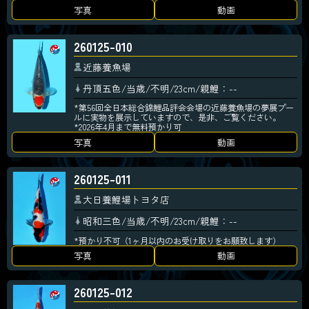
写真
動画
260125-010
近藤養魚場
丹頂五色/当歳/不明/23cm/親鯉：--
*第56回全日本総合錦鯉品評会会場の近藤養魚場の夢展プー
ルに実物を展示していますので、是非、ご覧ください。
*2026年4月まで無料預かり可
写真
動画
260125-011
大日養鯉場トヨタ店
昭和三色/当歳/不明/23cm/親鯉：--
*預かり不可（1ヶ月以内のお受け取りをお願致します）
写真
動画
260125-012