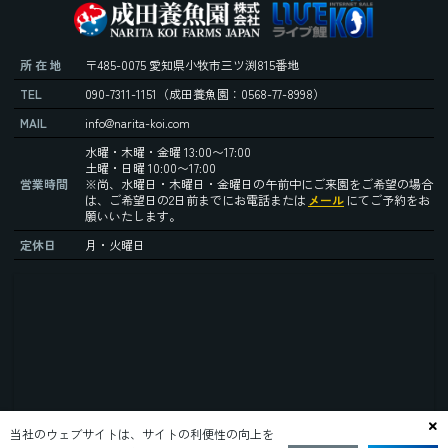
所 在 地
〒485-0075 愛知県小牧市三ツ渕815番地
TEL
090-7311-1151
（成田養魚園：0568-77-8998）
MAIL
info@narita-koi.com
水曜・木曜・金曜 13:00〜17:00
土曜・日曜 10:00〜17:00
営業時間
※尚、水曜日・木曜日・金曜日の午前中にご来園をご希望の場合
は、ご希望日の2日前までにお電話または
メール
にてご予約をお
願いいたします。
定休日
月・火曜日
当社のウェブサイトは、サイトの利便性の向上を