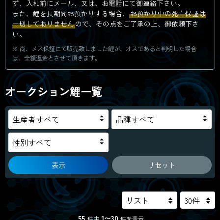
ず、入札前にメール、又は、お電話にて御連絡下さい。
また、鯉を長期間お預かりする場合、
お預かり中の死亡保証は
一切しておりません
ので、その点をご了承の上、御依頼下さ
い。
尚、メス保証にて販売致しました鯉が、オスであると判明した場合
は、全額返金とさせて頂きます。
オークション鯉一覧
表示
リセット
55
1〜30
件中
件を表示