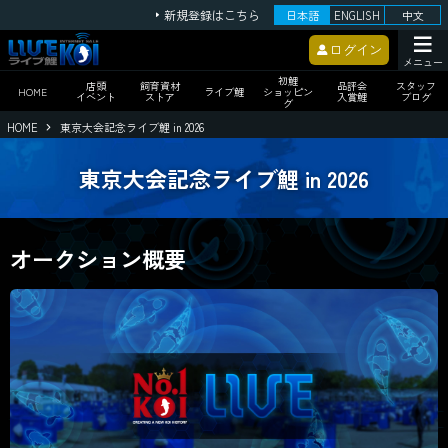
新規登録はこちら
日本語
ENGLISH
中文
ログイン
メニュー
初鯉
店頭
飼育資材
品評会
スタッフ
HOME
ライブ鯉
ショッピン
イベント
ストア
入賞鯉
ブログ
グ
HOME
東京大会記念ライブ鯉 in 2026
東京大会記念ライブ鯉 in 2026
オークション概要